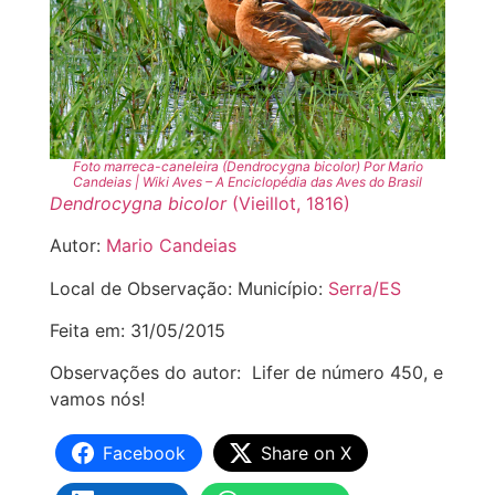
Foto marreca-caneleira (Dendrocygna bicolor) Por Mario
Candeias | Wiki Aves – A Enciclopédia das Aves do Brasil
Dendrocygna bicolor
(Vieillot, 1816)
Autor:
Mario Candeias
Local de Observação: Município:
Serra/ES
Feita em: 31/05/2015
Observações do autor: Lifer de número 450, e
vamos nós!
Facebook
Share on X