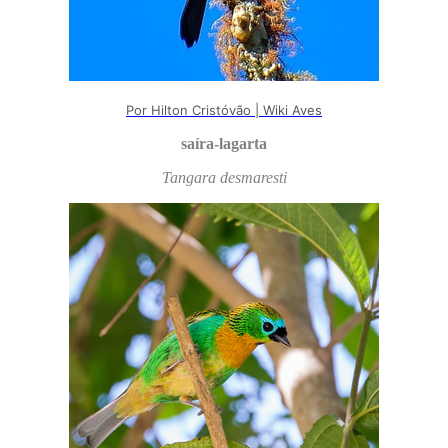
Por Hilton Cristóvão | Wiki Aves
saíra-lagarta
Tangara desmaresti