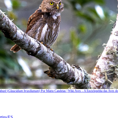
aburé (
Glaucidium brasilianum
) Por Mário Candeias | Wiki Aves – A Enciclopédia das Aves do
tins/ES