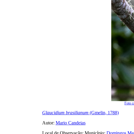
Foto c
Glaucidium brasilianum
(Gmelin, 1788)
Autor:
Mario Candeias
Local de Observação: Município:
Domingos Mar