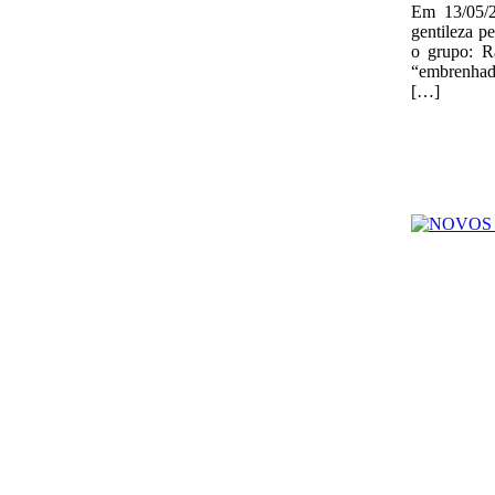
Em 13/05/
gentileza p
o grupo: R
“embrenhado
[…]