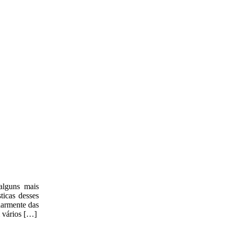
alguns mais
ticas desses
larmente das
 vários […]