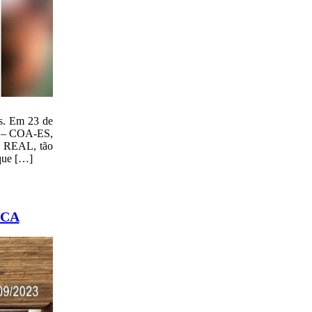
es. Em 23 de
to – COA-ES,
 REAL, tão
rque […]
NCA