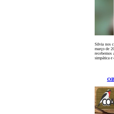
Silvia nos 
março de 20
recebemos
simpática e
OB